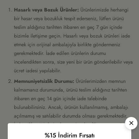
Hasarlı veya Bozuk Ürünler:
Ürünlerimizde herhangi
bir hasar veya bozukluk tespit ederseniz, lütfen ürünü
teslim aldığınız tarihten itibaren en geç 7 gün içinde
bizimle iletişime geçin. Hasarlı veya bozuk ürünleri iade
etmek için orijinal ambalajıyla birlikte göndermeniz
gerekmektedir. İade edilen ürünlerin durumu
incelendikten sonra, size yeni bir ürün gönderilebilir veya
ücret iadesi yapılabilir.
Memnuniyetsizlik Durumu:
Ürünlerimizden memnun
kalmamanız durumunda, ürünü teslim aldığınız tarihten
itibaren en geç 14 gün içinde iade talebinde
bulunabilirsiniz. Ancak, ürünün kullanılmamış, ambalajı
açılmamış ve satılabilir durumda olması gerekmektedir.
İade edilen ürünlerin durumu incelendikten sonra, size
ücret iadesi yapılacaktır.
%15 İndirim Fırsatı